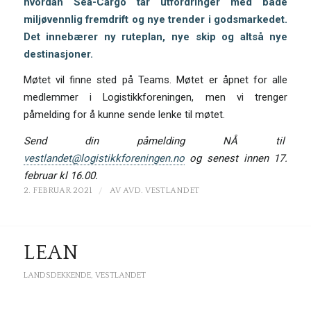
hvordan Sea-Cargo tar utfordringer med både
miljøvennlig fremdrift og nye trender i godsmarkedet.
Det innebærer ny ruteplan, nye skip og altså nye
destinasjoner.
Møtet vil finne sted på Teams. Møtet er åpnet for alle
medlemmer i Logistikkforeningen, men vi trenger
påmelding for å kunne sende lenke til møtet.
Send din påmelding NÅ til
vestlandet@logistikkforeningen.no
og senest innen 17.
februar kl 16.00.
/
2. FEBRUAR 2021
AV
AVD. VESTLANDET
LEAN
LANDSDEKKENDE
,
VESTLANDET