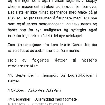
og løsninger samt også hvilken logistikk / supply
chain management strategi selskapet har fremover.
Det siste er ikke minst spennende med tanke på at
PGS er i en prosess med å fusjonere med TGS, noe
som også endrer morgendagens logistikk behov og
åpner opp for nye muligheter og synergier også
innenfor logistikkområdet i det nye selskapet.
Etter presentasjonen fra Lars Martin Ophus blir det
servert Tapas og gode muligheter for mingling.
Hold av følgende datoer til høstens
medlemsmøter:
11. September – Transport og Logistikkdagen i
Bergen.
1 Oktober – Asko Vest AS i Arna
19 Desember – Julemiddag med fagmøte.
/
14. MAI 2024
AV
MONICA FLATERÅS