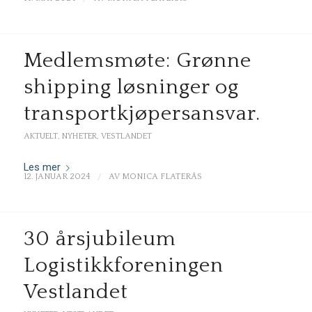
Medlemsmøte: Grønne
shipping løsninger og
transportkjøpersansvar.
AKTUELT
,
NYHETER
,
VESTLANDET
Les mer
/
12. JANUAR 2024
AV
MONICA FLATERÅS
30 årsjubileum
Logistikkforeningen
Vestlandet