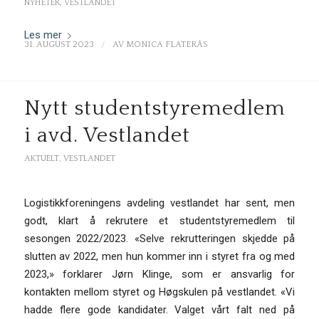
NYHETER
,
VESTLANDET
Les mer
/
31. AUGUST 2023
AV
MONICA FLATERÅS
Nytt studentstyremedlem
i avd. Vestlandet
AKTUELT
,
VESTLANDET
Logistikkforeningens avdeling vestlandet har sent, men
godt, klart å rekrutere et studentstyremedlem til
sesongen 2022/2023. «Selve rekrutteringen skjedde på
slutten av 2022, men hun kommer inn i styret fra og med
2023,» forklarer Jørn Klinge, som er ansvarlig for
kontakten mellom styret og Høgskulen på vestlandet. «Vi
hadde flere gode kandidater. Valget vårt falt ned på