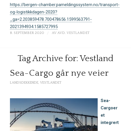
https://bergen-chamber.pameldingssystem.no/transport-
og-logistikkdagen-2020?
_ga=2.203859478.700478656.1599563791-
2021394934.1585727995
/
8. SEPTEMBER 2020
AV
AVD. VESTLANDET
Tag Archive for:
Vestland
Sea-Cargo går nye veier
LANDSDEKKENDE
,
VESTLANDET
Sea-
Cargo
er
et
integrert