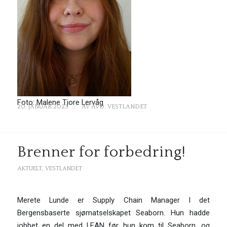
Foto: Malene Tjore Lervåg
/
20. JANUAR 2023
AV
AVD. VESTLANDET
Brenner for forbedring!
AKTUELT
,
VESTLANDET
Merete Lunde er Supply Chain Manager I det
Bergensbaserte sjømatselskapet Seaborn. Hun hadde
jobbet en del med LEAN før hun kom til Seaborn, og