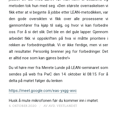
metoden tok hun med seg. «Den største overraskelsen vi
fikk etter at vi begynte å jobbe etter LEAN-metodikken, var
den gode oversikten vi fikk over alle prosessene vi
gjennomfører fra kjøp til salg, og hvor vi kan forbedre
oss. For å si det slik: Det ble en del gule lapper. Gjennom
arbeidet fikk vi oppskriften på hva vi måtte prioritere i
rekken av forbedringstiltak. Vi er ikke ferdige, men vi ser
alt resultater. Personlig brenner jeg for forbedringer. Det
er alltid noe som kan gjøres bedre!»
Du vil høre mer fra Merete Lunde på LEAN-seminaret som
sendes på web fra PwC den 14. oktober kl 08.15. For å
delta på møtet følger du lenken
https://meet.google.com/eas-yxgg-wvc
Husk å mute mikrofonen før du kommer inn i møtet.
/
6. OKTOBER 2020
AV
AVD. VESTLANDET