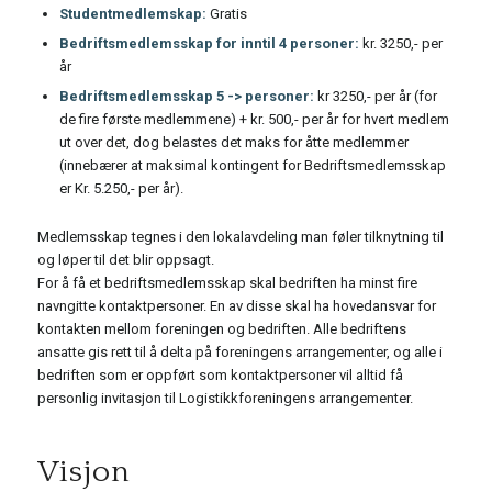
Studentmedlemskap:
Gratis
Bedriftsmedlemsskap for inntil 4 personer:
kr. 3250,- per
år
Bedriftsmedlemsskap 5 -> personer:
kr 3250,- per år (for
de fire første medlemmene) + kr. 500,- per år for hvert medlem
ut over det, dog belastes det maks for åtte medlemmer
(innebærer at maksimal kontingent for Bedriftsmedlemsskap
er Kr. 5.250,- per år).
Medlemsskap tegnes i den lokalavdeling man føler tilknytning til
og løper til det blir oppsagt.
For å få et bedriftsmedlemsskap skal bedriften ha minst fire
navngitte kontaktpersoner. En av disse skal ha hovedansvar for
kontakten mellom foreningen og bedriften. Alle bedriftens
ansatte gis rett til å delta på foreningens arrangementer, og alle i
bedriften som er oppført som kontaktpersoner vil alltid få
personlig invitasjon til Logistikkforeningens arrangementer.
Visjon