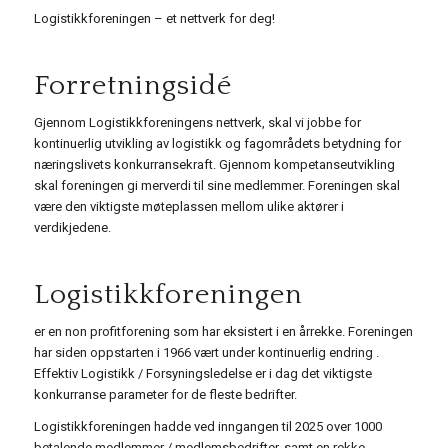
Logistikkforeningen – et nettverk for deg!
Forretningsidé
Gjennom Logistikkforeningens nettverk, skal vi jobbe for
kontinuerlig utvikling av logistikk og fagområdets betydning for
næringslivets konkurransekraft. Gjennom kompetanseutvikling
skal foreningen gi merverdi til sine medlemmer. Foreningen skal
være den viktigste møteplassen mellom ulike aktører i
verdikjedene.
Logistikkforeningen
er en non profitforening som har eksistert i en årrekke. Foreningen
har siden oppstarten i 1966 vært under kontinuerlig endring .
Effektiv Logistikk / Forsyningsledelse er i dag det viktigste
konkurranse parameter for de fleste bedrifter.
Logistikkforeningen hadde ved inngangen til 2025 over 1000
betalende medlemmer / medlemsbedrifter, samt en rekke