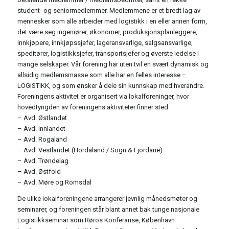
student- og seniormedlemmer. Medlemmene er et bredt lag av
mennesker som alle arbeider med logistikk i en eller annen form,
det være seg ingeniører, økonomer, produksjonsplanleggere,
innkjøpere, innkjøpssjefer, lageransvarlige, salgsansvarlige,
speditører, logistikksjefer, transportsjefer og øverste ledelse i
mange selskaper. Vår forening har uten tvil en svært dynamisk og
allsidig medlemsmasse som alle har en felles interesse –
LOGISTIKK, og som ønsker å dele sin kunnskap med hverandre.
Foreningens aktivitet er organisert via lokalforeninger, hvor
hovedtyngden av foreningens aktiviteter finner sted:
– Avd. Østlandet
– Avd. Innlandet
– Avd. Rogaland
– Avd. Vestlandet (Hordaland / Sogn & Fjordane)
– Avd. Trøndelag
– Avd. Østfold
– Avd. Møre og Romsdal
De ulike lokalforeningene arrangerer jevnlig månedsmøter og
seminarer, og foreningen står blant annet bak tunge nasjonale
Logistikkseminar som Røros Konferanse, København