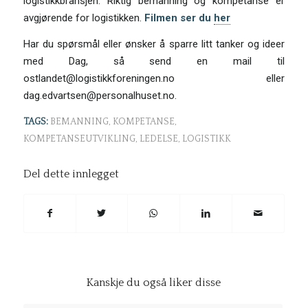
logistikkbransjen. Riktig bemanning og kompetanse er
avgjørende for logistikken.
Filmen ser du
her
Har du spørsmål eller ønsker å sparre litt tanker og ideer
med Dag, så send en mail til
ostlandet@logistikkforeningen.no eller
dag.edvartsen@personalhuset.no.
TAGS:
BEMANNING
,
KOMPETANSE
,
KOMPETANSEUTVIKLING
,
LEDELSE
,
LOGISTIKK
Del dette innlegget
Kanskje du også liker disse