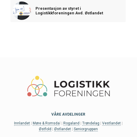
Presentasjon av styret i
Logistikkforeningen Avd. Østlandet
VÅRE AVDELINGER
Innlandet
|
Møre & Romsda
l |
Rogaland
|
Trøndelag
|
Vestlandet
|
Østfold
|
Østlandet
|
Seniorgruppen