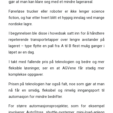
gjør at man kan klare seg med et mindre lagerareal.
Førerløse trucker eller roboter er ikke lenger science
fiction, og har etter hvert blitt et hyppig innslag ved mange
nordiske lagre.
I begynnelsen ble disse i hovedsak satt inn for å håndtere
repeterende transportetapper over lengre avstander på
lageret – type flytte en pall fra A til B flest mulig ganger i
løpet av en dag.
I takt med fallende pris på teknologien og bedre og mer
fleksible løsninger, ser en at AGVene får stadig mer
komplekse oppgaver.
Prisen på teknologien har også falt, noe som gjør at man
nå får en smidig, fleksibel og rimelig inngangsport til
automasjon for mindre bedrifter.
For større automasjonsprosjekter, som for eksempel
involverer AutoStore, shuttle-systemer, mini-load-anlegg