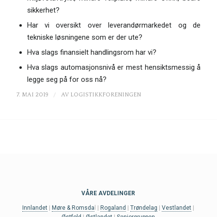
sikkerhet?
Har vi oversikt over leverandørmarkedet og de
tekniske løsningene som er der ute?
Hva slags finansielt handlingsrom har vi?
Hva slags automasjonsnivå er mest hensiktsmessig å
legge seg på for oss nå?
/
7. MAI 2019
AV
LOGISTIKKFORENINGEN
VÅRE AVDELINGER
Innlandet
|
Møre & Romsda
l |
Rogaland
|
Trøndelag
|
Vestlandet
|
Østfold
|
Østlandet
|
Seniorgruppen