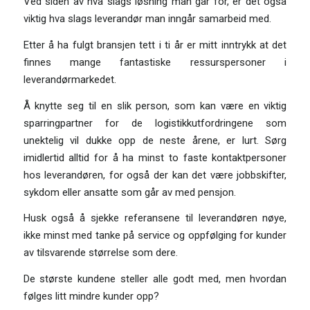
Ved siden av hva slags løsning man går for, er det også
viktig hva slags leverandør man inngår samarbeid med.
Etter å ha fulgt bransjen tett i ti år er mitt inntrykk at det
finnes mange fantastiske ressurspersoner i
leverandørmarkedet.
Å knytte seg til en slik person, som kan være en viktig
sparringpartner for de logistikkutfordringene som
unektelig vil dukke opp de neste årene, er lurt. Sørg
imidlertid alltid for å ha minst to faste kontaktpersoner
hos leverandøren, for også der kan det være jobbskifter,
sykdom eller ansatte som går av med pensjon.
Husk også å sjekke referansene til leverandøren nøye,
ikke minst med tanke på service og oppfølging for kunder
av tilsvarende størrelse som dere.
De største kundene steller alle godt med, men hvordan
følges litt mindre kunder opp?