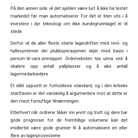
På den annen side vil det sjelden være lurt å ikke ha testet
markedet før man automatiserer. For det er liten vits i å
investere i dyr teknologi om ikke kundegrunnlaget er til
stede.
Derfor vil de aller fleste starte lagerdriften med reol- og
hyllesystemer der plukkoperasjonen skjer med basis i
person-til-vare-prinsippet. Ordreveksten tas unna ved å
skalere opp antall pallplasser og å øke antall
lagermedarbeidere.
Et slikt oppsett er forholdsvis standard, og i den kritiske
startfasen er det vanskelig å argumentere mot at dette er
den mest fornuftige tilnærmingen.
Etterhvert når ordrene tikker inn jevnt og trutt og dere har
gode prognoser for de fremtidige volumene kan det
imidlertid være gode grunner til å automatisere en eller
flere av lagerprosessene.