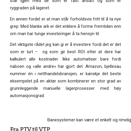
står igjen med de som er fast ansatt og som er
ryggraden på lageret.
En annen fordel er at man står forholdsvis fritt til å ta nye
grep. Med blanke ark er det enklere å forme fremtiden enn
om man har tunge investeringer å ta hensyn til.
Det viktigste rådet jeg kan gi er å investere fordi det er det
som er lurt – og som gir best ROI etter at dere har
kalkulert alle kostnader. Ikke automatiser bare fordi
naboen og «alle andre» har gjort det. Amazon, bjellesau
nummer én i netthandelsbransjen, er kanskje det beste
eksempelet på en aktør som kombinerer en stor grad av
grunnleggende manuelle lagerprosesser med høy
automasjonsgrad.
Banesystemer kan være et enkelt og rimelig
Fra PTV til VTP