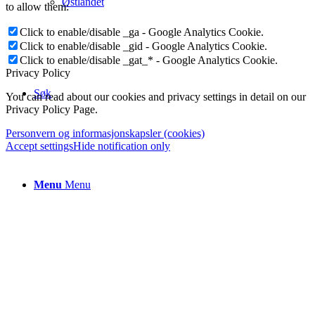
Østlandet
to allow them:
Click to enable/disable _ga - Google Analytics Cookie.
Click to enable/disable _gid - Google Analytics Cookie.
Click to enable/disable _gat_* - Google Analytics Cookie.
Privacy Policy
Søk
You can read about our cookies and privacy settings in detail on our
Privacy Policy Page.
Personvern og informasjonskapsler (cookies)
Accept settings
Hide notification only
Menu
Menu