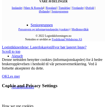
VÅRE AVDELINGER
Innlandet
|
Møre & Romsda
l |
Rogaland
|
Trøndelag
|
Vestlandet
|
Østfold
|
Østlandet
|
Seniorgruppen
Seniorgruppen
Personvern og informasjonskapsler (cookies)
|
Medlemsvilkår
© 2022 Logistikkforeningen.no
Nettsiden er utviklet av
Fredrikstad Webdesign AS
Logistikknerdene: Lagerlokasjon
Hvor bør lageret ligge?
Scroll to top
Aktuelt
Denne nettsiden benytter cookies (informasjonskapsler) for å bedre
brukeropplevelsen i henhold til vår personvernerklæring. Ved å
fortsette aksepterer du dette.
OK
Les mer
Cookie and Privacy Settings
Arrangementer
How we use cookies