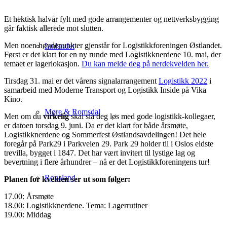
Et hektisk halvår fylt med gode arrangementer og nettverksbygging
går faktisk allerede mot slutten.
Men noen høydepunkter gjenstår for Logistikkforeningen Østlandet.
Innlandet
Først er det klart for en ny runde med Logistikknerdene 10. mai, der
temaet er lagerlokasjon.
Du kan melde deg på nerdekvelden her.
Tirsdag 31. mai er det vårens signalarrangement
Logistikk 2022
i
samarbeid med Moderne Transport og Logistikk Inside på Vika
Kino.
Møre & Romsdal
Men om du
virkelig
skal slå deg løs med gode logistikk-kollegaer,
er datoen torsdag 9. juni. Da er det klart for både årsmøte,
Logistikknerdene og Sommerfest Østlandsavdelingen! Det hele
foregår på Park29 i Parkveien 29. Park 29 holder til i Oslos eldste
trevilla, bygget i 1847. Det har vært invitert til lystige lag og
bevertning i flere århundrer – nå er det Logistikkforeningens tur!
Rogaland
Planen for kvelden ser ut som følger:
17.00: Årsmøte
18.00: Logistikknerdene. Tema: Lagerrutiner
19.00: Middag