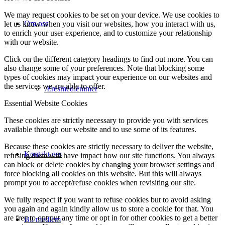
We may request cookies to be set on your device. We use cookies to
Om oss
let us know when you visit our websites, how you interact with us,
to enrich your user experience, and to customize your relationship
with our website.
Click on the different category headings to find out more. You can
also change some of your preferences. Note that blocking some
types of cookies may impact your experience on our websites and
the services we are able to offer.
Æresmedlemmer
Essential Website Cookies
These cookies are strictly necessary to provide you with services
available through our website and to use some of its features.
Because these cookies are strictly necessary to deliver the website,
Kontakt oss
refusing them will have impact how our site functions. You always
can block or delete cookies by changing your browser settings and
force blocking all cookies on this website. But this will always
prompt you to accept/refuse cookies when revisiting our site.
We fully respect if you want to refuse cookies but to avoid asking
you again and again kindly allow us to store a cookie for that. You
are free to opt out any time or opt in for other cookies to get a better
Bli medlem