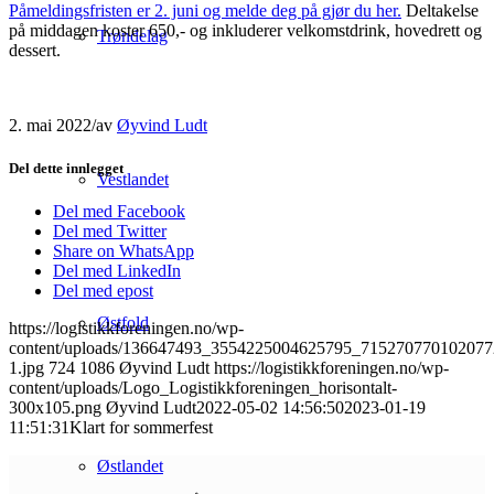
Påmeldingsfristen er 2. juni og melde deg på gjør du her.
Deltakelse
på middagen koster 650,- og inkluderer velkomstdrink, hovedrett og
Trøndelag
dessert.
2. mai 2022
/
av
Øyvind Ludt
Del dette innlegget
Vestlandet
Del med Facebook
Del med Twitter
Share on WhatsApp
Del med LinkedIn
Del med epost
Østfold
https://logistikkforeningen.no/wp-
content/uploads/136647493_3554225004625795_715270770102077
1.jpg
724
1086
Øyvind Ludt
https://logistikkforeningen.no/wp-
content/uploads/Logo_Logistikkforeningen_horisontalt-
300x105.png
Øyvind Ludt
2022-05-02 14:56:50
2023-01-19
11:51:31
Klart for sommerfest
Østlandet