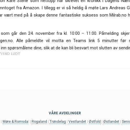
 Jon Kåre Stene som nettopp har skrevet en kronikk i Dagens Nær
 inntoget fra Amazon. I tillegg er vi så heldig å møte Lars Andreas 
har vært med på å skape denne fantastiske suksess som Milrab.no ha
 som går den 24. november fra kl. 10:00 – 11:00. Påmelding skje
ingen.no. Alle påmeldte vil motta en Teams link 5 minutter før s
nn spørsmålene dine, slik at de kan bli besvart mot slutten av sendi
YVIND LUDT
VÅRE AVDELINGER
t
|
Møre & Romsda
l |
Rogaland
|
Trøndelag
|
Vestlandet
|
Østfold
|
Østlandet
|
Seni