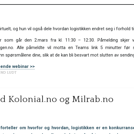
tuelt, og hun vil også dele hvordan logistikken endret seg i forhold til 
r som går den 2.mars fra kl. 11:30 – 12:30. Påmelding skjer
ingen.no. Alle påmeldte vil motta en Teams link 5 minutter før s
n spørsmålene dine, slik at de kan bli besvart mot slutten av sendin
nende webinar >>
IND LUDT
 Kolonial.no og Milrab.no
 forteller om hvorfor og hvordan, logistikken er en konkurrans