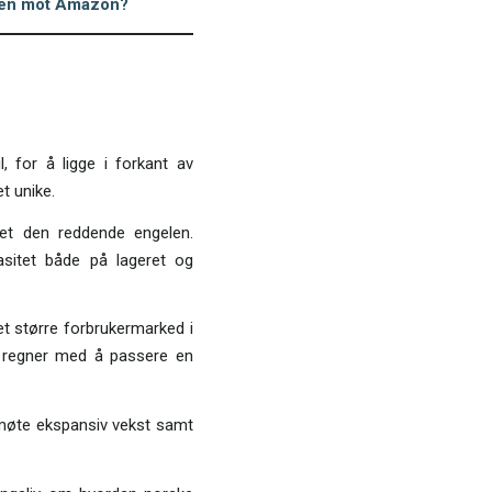
ansen mot Amazon?
 for å ligge i forkant av
t unike.
edet den reddende engelen.
asitet både på lageret og
 et større forbrukermarked i
g regner med å passere en
å møte ekspansiv vekst samt