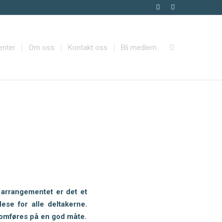
enter
Om oss
Kontakt oss
Bli medlem
 arrangementet er det et
ese for alle deltakerne.
nnomføres på en god måte.