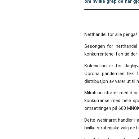
om hvilke grep de har gj
Netthandel for alle penga!
Sesongen for netthandel 
konkurrentene. I en tid de
Kolonial.no er for daglig
Corona pandemien fikk fa
distribusjon av varer ut til
Milrab.no startet med å sel
konkurranse med hele spo
omsetningen på 600 MNOK 
Dette webinaret handler i 
hvilke strategiske valg de