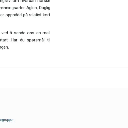
ingsliv om hvordan norske
Grønningsæter Aglen, Daglig
r oppnådd på relativt kort
r ved å sende oss en mail
tart. Har du spørsmål til
ngen.
orgruppen