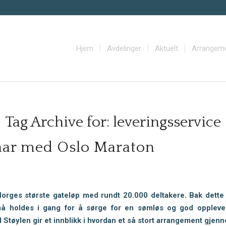
Hjem
Avdelinger
Aktuelt
Arrangem
Tag Archive for:
leveringsservice
nar med Oslo Maraton
Norges største gateløp med rundt 20.000 deltakere.
Bak dette
må holdes i gang for å sørge for en sømløs og god opplevel
Støylen gir et innblikk i hvordan et så stort arrangement gje