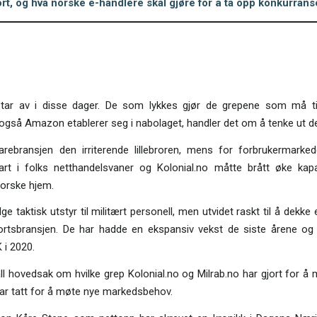
ort, og hva norske e-handlere skal gjøre for å ta opp konkurr
tar av i disse dager. De som lykkes gjør de grepene som må til,
r også Amazon etablerer seg i nabolaget, handler det om å tenke ut de
varebransjen den irriterende lillebroren, mens for forbrukermark
rt i folks netthandelsvaner og Kolonial.no måtte brått øke kap
 norske hjem.
ge taktisk utstyr til militært personell, men utvidet raskt til å dekke
rtsbransjen. De har hadde en ekspansiv vekst de siste årene o
i 2020.
all hovedsak om hvilke grep Kolonial.no og Milrab.no har gjort for 
 har tatt for å møte nye markedsbehov.