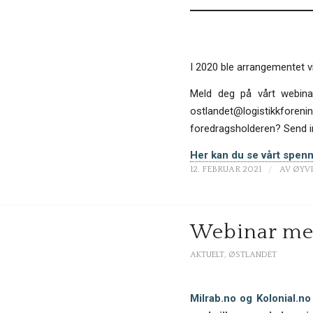
I 2020 ble arrangementet vir
Meld deg på vårt webina
ostlandet@logistikkforen
foredragsholderen? Send in
Her kan du se vårt spen
/
12. FEBRUAR 2021
AV
ØYV
Webinar med
AKTUELT
,
ØSTLANDET
Milrab.no og Kolonial.no