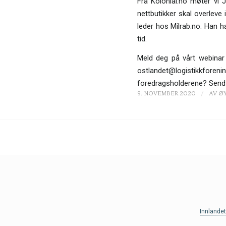
Fra Kolonial.no møter vi
nettbutikker skal overleve
leder hos Milrab.no. Han 
tid.
Meld deg på vårt webinar
ostlandet@logistikkforen
foredragsholderene? Send i
/
9. NOVEMBER 2020
AV
Ø
Innlande