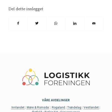
Del dette innlegget
VÅRE AVDELINGER
Innlandet
|
Møre & Romsda
l |
Rogaland
|
Trøndelag
|
Vestlandet
|