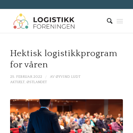
Hektisk logistikkprogram
for våren
/
25. FEBRUAR 2022
AV
ØYVIND LUDT
AKTUELT
,
ØSTLANDET