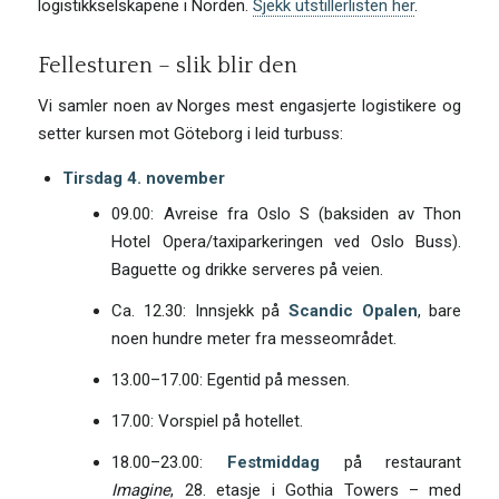
logistikkselskapene i Norden.
Sjekk utstillerlisten her
.
Fellesturen – slik blir den
Vi samler noen av Norges mest engasjerte logistikere og
setter kursen mot Göteborg i leid turbuss:
Tirsdag 4. november
09.00: Avreise fra Oslo S (baksiden av Thon
Hotel Opera/taxiparkeringen ved Oslo Buss).
Baguette og drikke serveres på veien.
Ca. 12.30: Innsjekk på
Scandic Opalen
, bare
noen hundre meter fra messeområdet.
13.00–17.00: Egentid på messen.
17.00: Vorspiel på hotellet.
18.00–23.00:
Festmiddag
på restaurant
Imagine
, 28. etasje i Gothia Towers – med