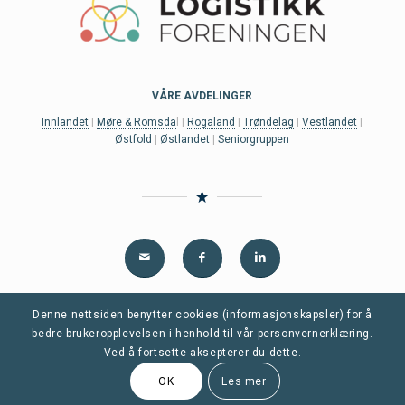
VÅRE AVDELINGER
Innlandet
|
Møre & Romsda
l |
Rogaland
|
Trøndelag
|
Vestlandet
|
Østfold
|
Østlandet
|
Seniorgruppen
Denne nettsiden benytter cookies (informasjonskapsler) for å
Personvern og informasjonskapsler (cookies)
|
Medlemsvilkår
bedre brukeropplevelsen i henhold til vår personvernerklæring.
Ved å fortsette aksepterer du dette.
© 2022 Logistikkforeningen.no
Nettsiden er utviklet av
Fredrikstad Webdesign AS
OK
Les mer