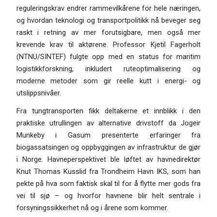
reguleringskrav endrer rammevilkårene for hele næringen,
og hvordan teknologi og transportpolitikk nå beveger seg
raskt i retning av mer forutsigbare, men også mer
krevende krav til aktørene. Professor Kjetil Fagerholt
(NTNU/SINTEF) fulgte opp med en status for maritim
logistikkforskning, inkludert ruteoptimalisering og
moderne metoder som gir reelle kutt i energi- og
utslippsnivåer.
Fra tungtransporten fikk deltakerne et innblikk i den
praktiske utrullingen av alternative drivstoff da Jogeir
Munkeby i Gasum presenterte erfaringer fra
biogassatsingen og oppbyggingen av infrastruktur de gjør
i Norge. Havneperspektivet ble løftet av havnedirektør
Knut Thomas Kusslid fra Trondheim Havn IKS, som han
pekte på hva som faktisk skal til for å flytte mer gods fra
vei til sjø – og hvorfor havnene blir helt sentrale i
forsyningssikkerhet nå og i årene som kommer.