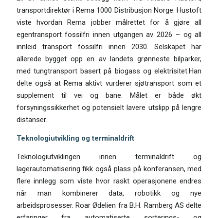
transportdirektør i Rema 1000 Distribusjon Norge. Hustoft
viste hvordan Rema jobber målrettet for å gjøre all
egentransport fossilfri innen utgangen av 2026 – og all
innleid transport fossilfri innen 2030. Selskapet har
allerede bygget opp en av landets grønneste bilparker,
med tungtransport basert på biogass og elektrisitet.Han
delte også at Rema aktivt vurderer sjøtransport som et
supplement til vei og bane. Målet er både økt
forsyningssikkerhet og potensielt lavere utslipp på lengre
distanser.
Teknologiutvikling og terminaldrift
Teknologiutviklingen innen terminaldrift og
lagerautomatisering fikk også plass på konferansen, med
flere innlegg som viste hvor raskt operasjonene endres
når man kombinerer data, robotikk og nye
arbeidsprosesser. Roar Ødelien fra B.H. Ramberg AS delte
erfaringer fra automatiserte sorterings- og