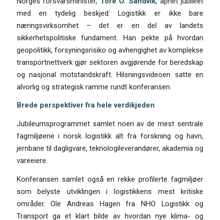
Norges forsvarsminister,
Tore O. Sandvik
, åpnet jubileet
med en tydelig beskjed: Logistikk er ikke bare
næringsvirksomhet – det er en del av landets
sikkerhetspolitiske fundament. Han pekte på hvordan
geopolitikk, forsyningsrisiko og avhengighet av komplekse
transportnettverk gjør sektoren avgjørende for beredskap
og nasjonal motstandskraft. Hilsningsvideoen satte en
alvorlig og strategisk ramme rundt konferansen.
Brede perspektiver fra hele verdikjeden
Jubileumsprogrammet samlet noen av de mest sentrale
fagmiljøene i norsk logistikk alt fra forskning og havn,
jernbane til dagligvare, teknologileverandører, akademia og
vareeiere.
Konferansen samlet også en rekke profilerte fagmiljøer
som belyste utviklingen i logistikkens mest kritiske
områder. Ole Andreas Hagen fra NHO Logistikk og
Transport ga et klart bilde av hvordan nye klima- og