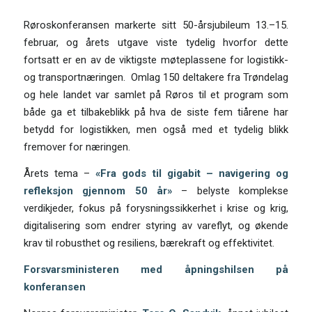
Røroskonferansen markerte sitt 50-årsjubileum 13.–15.
februar, og årets utgave viste tydelig hvorfor dette
fortsatt er en av de viktigste møteplassene for logistikk-
og transportnæringen. Omlag 150 deltakere fra Trøndelag
og hele landet var samlet på Røros til et program som
både ga et tilbakeblikk på hva de siste fem tiårene har
betydd for logistikken, men også med et tydelig blikk
fremover for næringen.
Årets tema –
«Fra gods til gigabit – navigering og
refleksjon gjennom 50 år»
– belyste komplekse
verdikjeder, fokus på forysningssikkerhet i krise og krig,
digitalisering som endrer styring av vareflyt, og økende
krav til robusthet og resiliens, bærekraft og effektivitet.
Forsvarsministeren med åpningshilsen på
konferansen