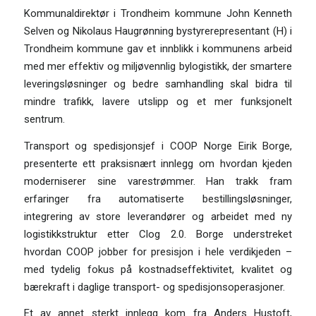
Kommunaldirektør i Trondheim kommune John Kenneth
Selven og Nikolaus Haugrønning bystyrerepresentant (H) i
Trondheim kommune gav et innblikk i kommunens arbeid
med mer effektiv og miljøvennlig bylogistikk, der smartere
leveringsløsninger og bedre samhandling skal bidra til
mindre trafikk, lavere utslipp og et mer funksjonelt
sentrum.
Transport og spedisjonsjef i COOP Norge Eirik Borge,
presenterte ett praksisnært innlegg om hvordan kjeden
moderniserer sine varestrømmer. Han trakk fram
erfaringer fra automatiserte bestillingsløsninger,
integrering av store leverandører og arbeidet med ny
logistikkstruktur etter Clog 2.0. Borge understreket
hvordan COOP jobber for presisjon i hele verdikjeden –
med tydelig fokus på kostnadseffektivitet, kvalitet og
bærekraft i daglige transport- og spedisjonsoperasjoner.
Et av annet sterkt innlegg kom fra Anders Hustoft,