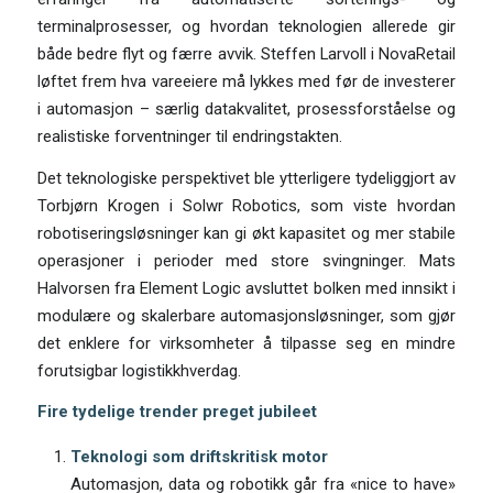
terminalprosesser, og hvordan teknologien allerede gir
både bedre flyt og færre avvik. Steffen Larvoll i NovaRetail
løftet frem hva vareeiere må lykkes med før de investerer
i automasjon – særlig datakvalitet, prosessforståelse og
realistiske forventninger til endringstakten.
Det teknologiske perspektivet ble ytterligere tydeliggjort av
Torbjørn Krogen i Solwr Robotics, som viste hvordan
robotiseringsløsninger kan gi økt kapasitet og mer stabile
operasjoner i perioder med store svingninger. Mats
Halvorsen fra Element Logic avsluttet bolken med innsikt i
modulære og skalerbare automasjonsløsninger, som gjør
det enklere for virksomheter å tilpasse seg en mindre
forutsigbar logistikkhverdag.
Fire tydelige trender preget jubileet
Teknologi som driftskritisk motor
Automasjon, data og robotikk går fra «nice to have»