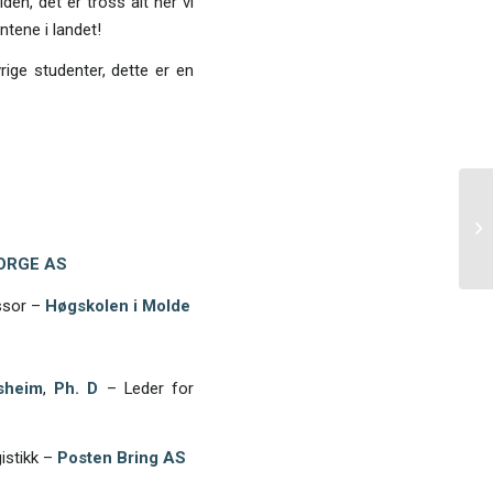
en, det er tross alt her vi
ntene i landet!
rige studenter, dette er en
ORGE
AS
ssor –
Høgskolen i Molde
sheim
,
Ph. D
– Leder for
istikk –
Posten Bring AS