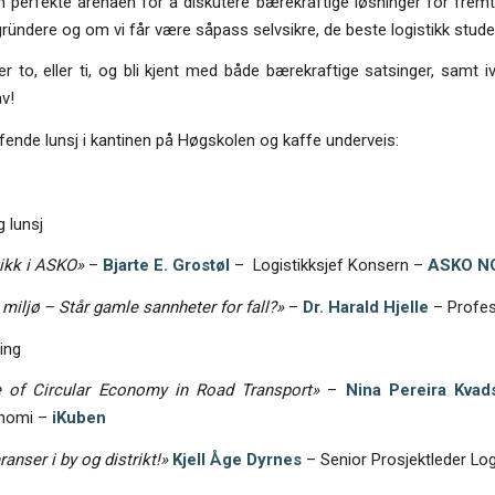
 perfekte arenaen for å diskutere bærekraftige løsninger for fremtid
gründere og om vi får være såpass selvsikre, de beste logistikk stude
r to, eller ti, og bli kjent med både bærekraftige satsinger, samt iv
av!
reffende lunsj i kantinen på Høgskolen og kaffe underveis:
 lunsj
tikk i ASKO»
–
Bjarte E. Grostøl
– Logistikksjef Konsern –
ASKO
N
 miljø – Står gamle sannheter for fall?»
–
Dr. Harald Hjelle
– Profe
ing
 of Circular Economy in Road Transport»
–
Nina Pereira Kvad
onomi –
iKuben
anser i by og distrikt!»
Kjell Åge Dyrnes
– Senior Prosjektleder Log