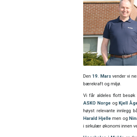
Den
19. Mars
vender vi nes
bærekraft og miljø.
Vi får aldeles flott besø
ASKO
Norge
og
Kjell Åg
høyst relevante innlegg 
Harald Hjelle
men og
Nin
i sirkulær økonomi innen ve