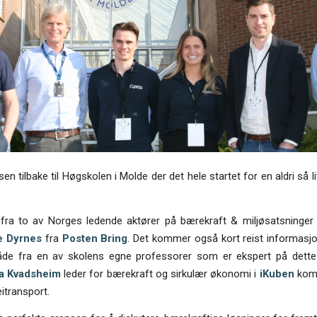
en tilbake til Høgskolen i Molde der det hele startet for en aldri så 
k fra to av Norges ledende aktører på bærekraft & miljøsatsninge
e Dyrnes
fra
Posten Bring
. Det kommer også kort reist informasj
både fra en av skolens egne professorer som er ekspert på dette
a Kvadsheim
leder for bærekraft og sirkulær økonomi i
iKuben
komm
itransport.