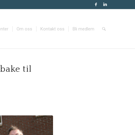
nter
Om oss
Kontakt oss
Bli medlem
bake til