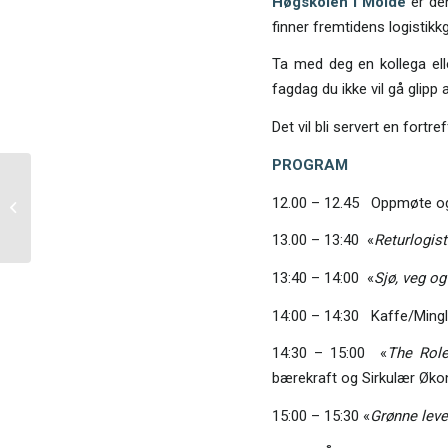
Høgskolen i Molde
er den
finner fremtidens logistikk
Ta med deg en kollega elle
fagdag du ikke vil gå glipp 
Det vil bli servert en fort
PROGRAM
Middag med fag &
12.00 – 12.45 Oppmøte og
årsmøte Rogaland
13.00 – 13:40 «
Returlogis
13:40 – 14:00 «
Sjø, veg og
14:00 – 14:30 Kaffe/Mingl
14:30 – 15:00 «
The Role
bærekraft og Sirkulær Øk
15:00 – 15:30 «
Grønne lever