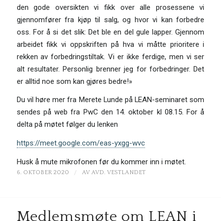
den gode oversikten vi fikk over alle prosessene vi
gjennomfører fra kjøp til salg, og hvor vi kan forbedre
oss. For å si det slik: Det ble en del gule lapper. Gjennom
arbeidet fikk vi oppskriften på hva vi måtte prioritere i
rekken av forbedringstiltak. Vi er ikke ferdige, men vi ser
alt resultater. Personlig brenner jeg for forbedringer. Det
er alltid noe som kan gjøres bedre!»
Du vil høre mer fra Merete Lunde på LEAN-seminaret som
sendes på web fra PwC den 14. oktober kl 08.15. For å
delta på møtet følger du lenken
https://meet.google.com/eas-yxgg-wvc
Husk å mute mikrofonen før du kommer inn i møtet.
/
6. OKTOBER 2020
AV
AVD. VESTLANDET
Medlemsmøte om LEAN i