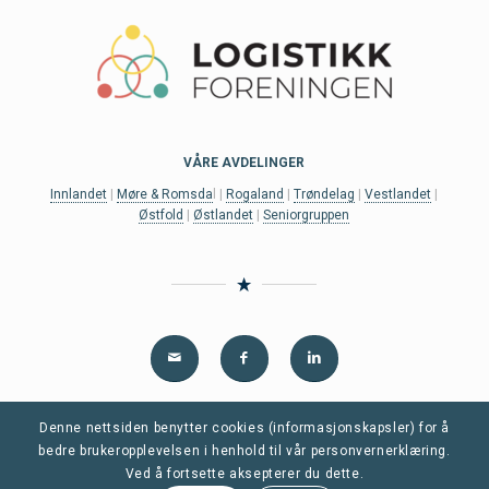
VÅRE AVDELINGER
Innlandet
|
Møre & Romsda
l |
Rogaland
|
Trøndelag
|
Vestlandet
|
Østfold
|
Østlandet
|
Seniorgruppen
Denne nettsiden benytter cookies (informasjonskapsler) for å
Personvern og informasjonskapsler (cookies)
|
Medlemsvilkår
bedre brukeropplevelsen i henhold til vår personvernerklæring.
Ved å fortsette aksepterer du dette.
© 2022 Logistikkforeningen.no