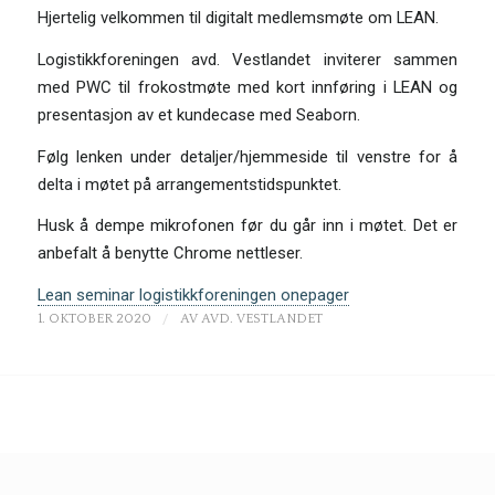
Hjertelig velkommen til digitalt medlemsmøte om LEAN.
Logistikkforeningen avd. Vestlandet inviterer sammen
med PWC til frokostmøte med kort innføring i LEAN og
presentasjon av et kundecase med Seaborn.
Følg lenken under detaljer/hjemmeside til venstre for å
delta i møtet på arrangementstidspunktet.
Husk å dempe mikrofonen før du går inn i møtet. Det er
anbefalt å benytte Chrome nettleser.
Lean seminar logistikkforeningen onepager
/
1. OKTOBER 2020
AV
AVD. VESTLANDET