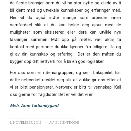
de fleste bransjer som du vil ha stor nytte og glede av å
bli kjent med og utveksle kunnskaper og erfaringer med.
Her vil du også møte mange som arbeider innen
samferdsel slik at du kan holde deg ajour med de
muligheter som eksisterer, eller dere kan utvikle nye
løsninger sammen. Møt opp på møter, vær aktiv, ta
kontakt med personer du ikke kjenner fra tidligere. Ta og
gi av din kunnskap og erfaring. Det er den måten du
bygger opp ditt nettverk for å bli en god logistiker.
For oss som er i Seniorgruppen, og ser i bakspeilet, har
dette nettverket utviklet seg slik at vi ikke gir oss etter at
vi er blitt pensjonister. Nettverk er blitt til vennskap. Kall
oss gjerne for fagidioter. Det er vel det vi er.
Mvh. Arne Turtumøygard
_________________________
/
1. NOVEMBER 2019
AV
GLENNFRODE