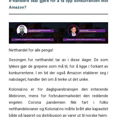
e-handlere skal gjøre for å ta opp konkurransen mot
Amazon?
Netthandel for alle penga!
Sesongen for netthandel tar av i disse dager. De som
lykkes gjør de grepene som må til, for å ligge i forkant av
konkurrentene. I en tid der også Amazon etablerer seg i
nabolaget, handler det om å tenke ut det unike.
Kolonial.no er for dagligvarebransjen den irriterende
lillebroren, mens for forbrukermarkedet den reddende
engelen. Corona pandemien fikk fart i folks
netthandelsvaner og Kolonial.no måtte brått øke kapasitet
både på lageret og distribusjon av varer ut til norske hjem.