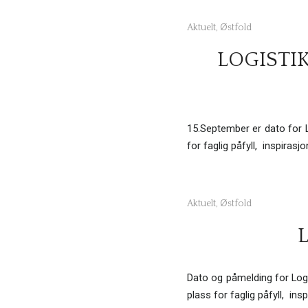
Aktuelt
,
Østfold
LOGISTIK
15.September er dato for 
for faglig påfyll, inspiras
Aktuelt
,
Østfold
Dato og påmelding for Logi
plass for faglig påfyll, in