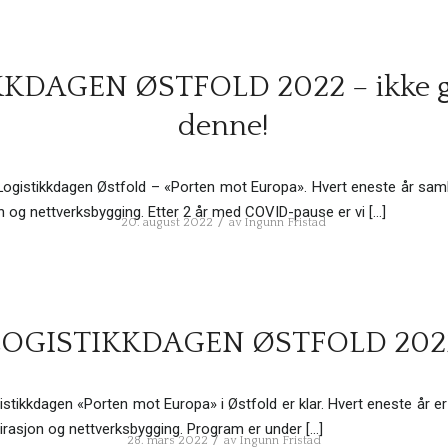
KDAGEN ØSTFOLD 2022 – ikke gå
denne!
Logistikkdagen Østfold – «Porten mot Europa». Hvert eneste år sa
jon og nettverksbygging. Etter 2 år med COVID-pause er vi […]
/
20. august 2022
av
Ingunn Fristad
LOGISTIKKDAGEN ØSTFOLD 202
stikkdagen «Porten mot Europa» i Østfold er klar. Hvert eneste år 
spirasjon og nettverksbygging. Program er under […]
/
28. mars 2022
av
Ingunn Fristad