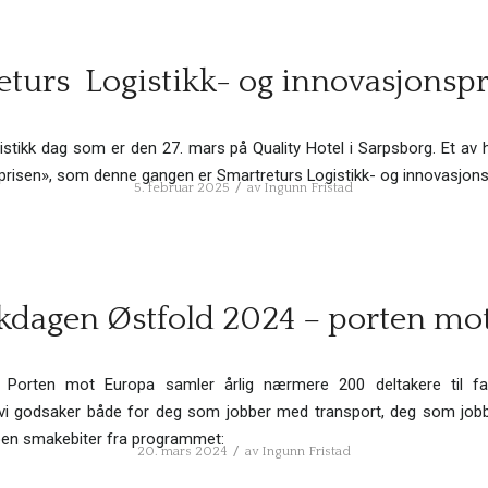
turs Logistikk- og innovasjonspr
stikk dag som er den 27. mars på Quality Hotel i Sarpsborg. Et av 
prisen», som denne gangen er Smartreturs Logistikk- og innovasjons
/
5. februar 2025
av
Ingunn Fristad
kkdagen Østfold 2024 – porten mo
 Porten mot Europa samler årlig nærmere 200 deltakere til fagl
ar vi godsaker både for deg som jobber med transport, deg som jo
oen smakebiter fra programmet:
/
20. mars 2024
av
Ingunn Fristad