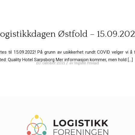
ogistikkdagen Østfold – 15.09.20
ttes til 15.09.2022! På grunn av usikkerhet rundt COVID velger vi å f
Sted: Quality Hotel Sarpsborg Mer informasjon kommer, men hold […]
/
20. oktober 2021
av
Ingunn Fristad