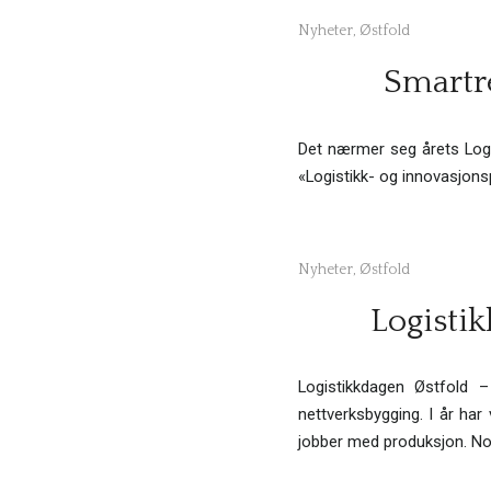
Nyheter
,
Østfold
Smartre
Det nærmer seg årets Logi
«Logistikk- og innovasjons
Nyheter
,
Østfold
Logisti
Logistikkdagen Østfold –
nettverksbygging. I år h
jobber med produksjon. N