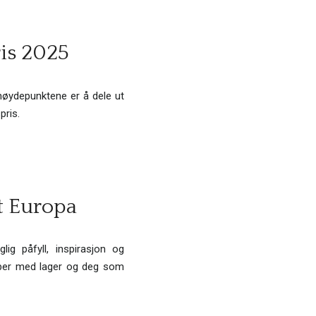
is 2025
høydepunktene er å dele ut
pris.
t Europa
ig påfyll, inspirasjon og
bber med lager og deg som