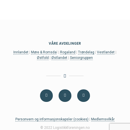
VÅRE AVDELINGER
Innlandet
|
Møre & Romsda
l |
Rogaland
|
Trøndelag
|
Vestlandet
|
Østfold
|
Østlandet
|
Seniorgruppen
Personvern og informasjonskapsler (cookies)
|
Medlemsvilkår
© 2022 Logistikkforeningen.no