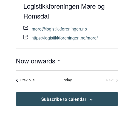
Logistikkforeningen Møre og
Romsdal
more@logistikkforeningen.no
https://logistikkforeningen.no/more/
Now onwards
Select
date.
Events
Previous
Today
Next
Events
Subscribe to calendar