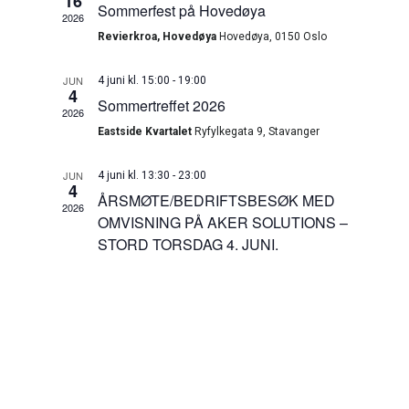
16
Navigati
Sommerfest på Hovedøya
2026
Revierkroa, Hovedøya
Hovedøya, 0150 Oslo
JUN
4 juni kl. 15:00
-
19:00
4
Sommertreffet 2026
2026
Eastside Kvartalet
Ryfylkegata 9, Stavanger
JUN
4 juni kl. 13:30
-
23:00
4
ÅRSMØTE/BEDRIFTSBESØK MED
2026
OMVISNING PÅ AKER SOLUTIONS –
STORD TORSDAG 4. JUNI.