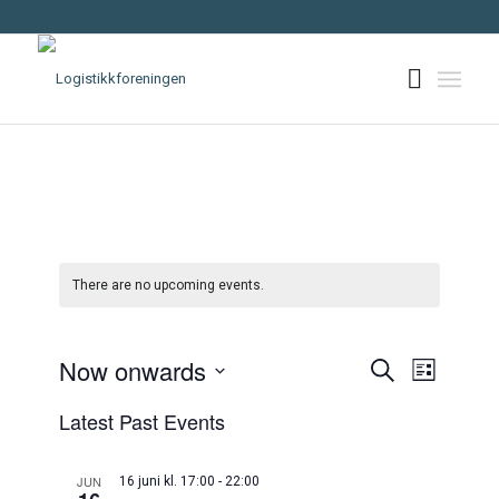
There are no upcoming events.
Events
Now onwards
Event
Search
List
Views
Search
Select
Naviga
Latest Past Events
date.
and
Views
JUN
16 juni kl. 17:00
-
22:00