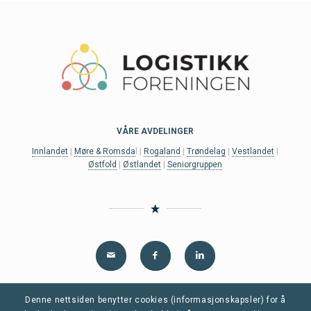
VÅRE AVDELINGER
Innlandet
|
Møre & Romsda
l |
Rogaland
|
Trøndelag
|
Vestlandet
|
Østfold
|
Østlandet
|
Seniorgruppen
Denne nettsiden benytter cookies (informasjonskapsler) for å