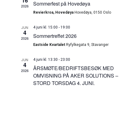
16
Navigati
Sommerfest på Hovedøya
2026
Revierkroa, Hovedøya
Hovedøya, 0150 Oslo
JUN
4 juni kl. 15:00
-
19:00
4
Sommertreffet 2026
2026
Eastside Kvartalet
Ryfylkegata 9, Stavanger
JUN
4 juni kl. 13:30
-
23:00
4
ÅRSMØTE/BEDRIFTSBESØK MED
2026
OMVISNING PÅ AKER SOLUTIONS –
STORD TORSDAG 4. JUNI.