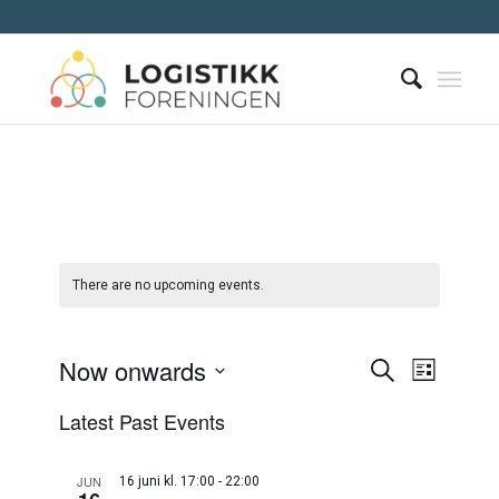
There are no upcoming events.
Events
Now onwards
Event
Search
List
Views
Search
Select
Naviga
Latest Past Events
date.
and
Views
JUN
16 juni kl. 17:00
-
22:00