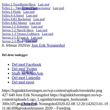
Felles 1 Trondheim Havn
Last ned
Trøndelag
Felles 2 – Trøndelags Europa kontor
Last ned
Felles 3 Flokk
Last ned
Felles 4-A Sintef
Last ned
Felles 4-B1 Bachelort
Last ned
Felles 4-B2 Master
Last ned
Sesjon 1-1 Schenker
Last ned
Sesjon 1-2 Narvik Havn
Last ned
Sesjon 1-3 Værnes Lufthavn
Last ned
Sesjon 2-1 El-watch
Last ned
Vestlandet
Sesjon 2-3 Driw
Last ned
8. februar 2020
/
av
Jorn Erik Norangshol
Del dette innlegget
Del med Facebook
Del med Twitter
Østfold
Share on WhatsApp
Del med LinkedIn
Del med epost
https://logistikkforeningen.no/wp-content/uploads/roroskirke.png
427
640
Jorn Erik Norangshol
https://logistikkforeningen.no/wp-
content/uploads/Logo_Logistikkforeningen_horisontalt-
Østlandet
300x105.png
Jorn Erik Norangshol
2020-02-08 12:20:14
2023-01-19
11:46:49
Røroskonferansen 2020 – Foredrag