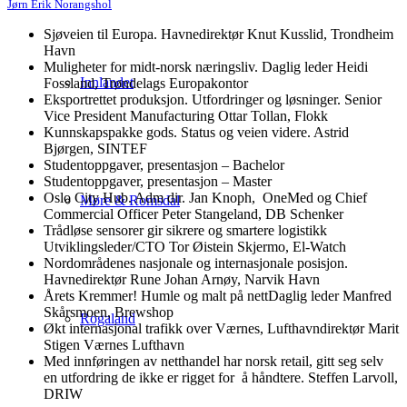
Jørn Erik Norangshol
Sjøveien til Europa. Havnedirektør Knut Kusslid, Trondheim
Havn
Muligheter for midt-norsk næringsliv. Daglig leder Heidi
Innlandet
Fossland, Trøndelags Europakontor
Eksportrettet produksjon. Utfordringer og løsninger. Senior
Vice President Manufacturing Ottar Tollan, Flokk
Kunnskapspakke gods. Status og veien videre. Astrid
Bjørgen, SINTEF
Studentoppgaver, presentasjon – Bachelor
Studentoppgaver, presentasjon – Master
Oslo City Hub. Adm dir. Jan Knoph, OneMed og Chief
Møre & Romsdal
Commercial Officer Peter Stangeland, DB Schenker
Trådløse sensorer gir sikrere og smartere logistikk
Utviklingsleder/CTO Tor Øistein Skjermo, El-Watch
Nordområdenes nasjonale og internasjonale posisjon.
Havnedirektør Rune Johan Arnøy, Narvik Havn
Årets Kremmer! Humle og malt på nettDaglig leder Manfred
Skårsmoen, Brewshop
Rogaland
Økt internasjonal trafikk over Værnes, Lufthavndirektør Marit
Stigen Værnes Lufthavn
Med innføringen av netthandel har norsk retail, gitt seg selv
en utfordring de ikke er rigget for å håndtere. Steffen Larvoll,
DRIW