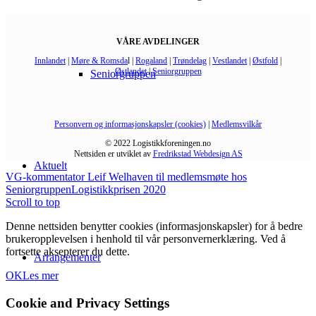
VÅRE AVDELINGER
Innlandet
|
Møre & Romsda
l |
Rogaland
|
Trøndelag
|
Vestlandet
|
Østfold
|
Østlandet
|
Seniorgruppen
Seniorgruppen
Personvern og informasjonskapsler (cookies)
|
Medlemsvilkår
© 2022 Logistikkforeningen.no
Nettsiden er utviklet av
Fredrikstad Webdesign AS
Aktuelt
VG-kommentator Leif Welhaven til medlemsmøte hos
Seniorgruppen
Logistikkprisen 2020
Scroll to top
Denne nettsiden benytter cookies (informasjonskapsler) for å bedre
brukeropplevelsen i henhold til vår personvernerklæring. Ved å
fortsette aksepterer du dette.
Arrangementer
OK
Les mer
Cookie and Privacy Settings