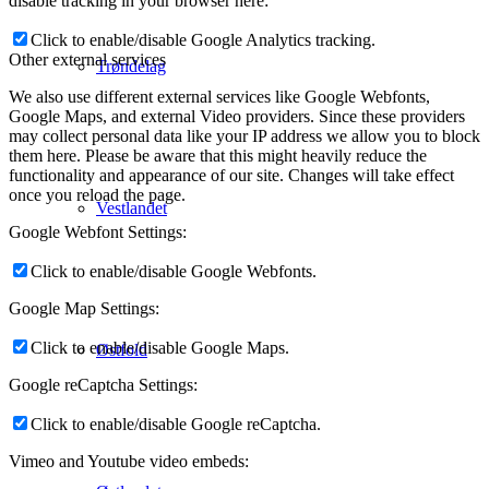
disable tracking in your browser here:
Click to enable/disable Google Analytics tracking.
Other external services
Trøndelag
We also use different external services like Google Webfonts,
Google Maps, and external Video providers. Since these providers
may collect personal data like your IP address we allow you to block
them here. Please be aware that this might heavily reduce the
functionality and appearance of our site. Changes will take effect
once you reload the page.
Vestlandet
Google Webfont Settings:
Click to enable/disable Google Webfonts.
Google Map Settings:
Click to enable/disable Google Maps.
Østfold
Google reCaptcha Settings:
Click to enable/disable Google reCaptcha.
Vimeo and Youtube video embeds: