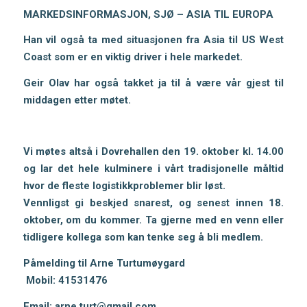
MARKEDSINFORMASJON, SJØ – ASIA TIL EUROPA
Han vil også ta med situasjonen fra Asia til US West
Coast som er en viktig driver i hele markedet.
Geir Olav har også takket ja til å være vår gjest til
middagen etter møtet.
Vi møtes altså i Dovrehallen den
19. oktober kl. 14.00
og lar det hele kulminere i vårt tradisjonelle måltid
hvor de fleste logistikkproblemer blir løst.
Vennligst gi beskjed snarest, og senest innen 18.
oktober, om du kommer.
Ta gjerne med en venn eller
tidligere kollega som kan tenke seg å bli medlem.
Påmelding til Arne Turtumøygard
Mobil: 41531476
Email:
arne.turt@gmail.com