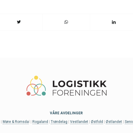
VÅRE AVDELINGER
t
|
Møre & Romsda
l |
Rogaland
|
Trøndelag
|
Vestlandet
|
Østfold
|
Østlandet
|
Seni