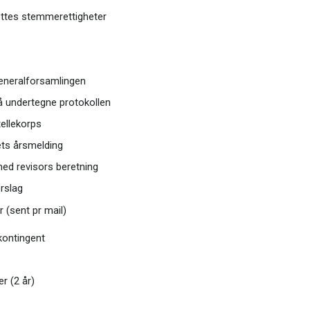
ttes stemmerettigheter
Generalforsamlingen
 å undertegne protokollen
tellekorps
ts årsmelding
ed revisors beretning
rslag
r (sent pr mail)
kontingent
r (2 år)