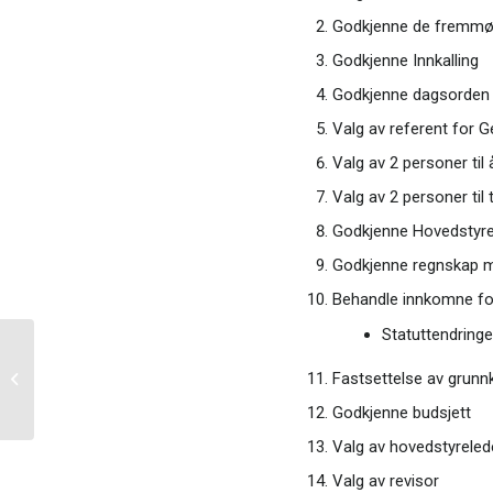
Godkjenne de fremmø
Godkjenne Innkalling
Godkjenne dagsorden
Valg av referent for 
Valg av 2 personer til
Valg av 2 personer til 
Godkjenne Hovedstyre
Godkjenne regnskap m
Behandle innkomne fo
Statuttendringe
30 årsjubileum
Fastsettelse av grunn
Logistikkforeningen
Vestlandet
Godkjenne budsjett
Valg av hovedstyrelede
Valg av revisor