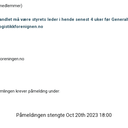
 medlemmer)
ndlet må være styrets leder i hende senest 4 uker før Genera
gistikkforenignen.no
foreningen.no
amlingen krever påmelding under:
Påmeldingen stengte Oct 20th 2023 18:00