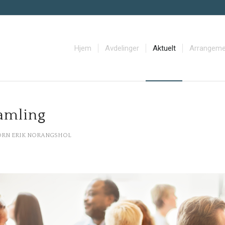
Hjem
Avdelinger
Aktuelt
Arrangeme
amling
ORN ERIK NORANGSHOL